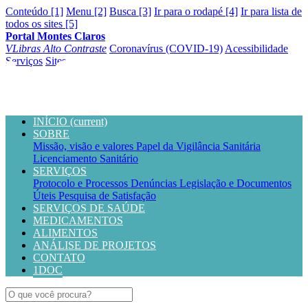
Conteúdo [1]
Menu [2]
Busca [3]
Ir para o rodapé [4]
Ir para lista de
todos os sites [5]
Portal Montes Claros
VLibras
Alto Contraste
Coronavírus (COVID-19)
Acessibilidade
Serviços
Sites
INÍCIO
(current)
SOBRE
Missão, visão e valores
Papel da Vigilância Sanitária
Licenciamento Sanitário
SERVIÇOS
Protocolo e Processos
Denúncias
Legislação e Documentos
Úteis
Pesquisa de Satisfação
SERVIÇOS DE SAÚDE
MEDICAMENTOS
ALIMENTOS
ANÁLISE DE PROJETOS
CONTATO
1DOC