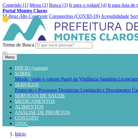
Conteúdo [1]
Menu [2]
Busca [3]
Ir para o rodapé [4]
Ir para lista de 
Portal Montes Claros
VLibras
Alto Contraste
Coronavírus (COVID-19)
Acessibilidade
Ser
Termo de Busca
Menu
INÍCIO
(current)
SOBRE
Missão, visão e valores
Papel da Vigilância Sanitária
Licenciam
SERVIÇOS
Protocolo e Processos
Denúncias
Legislação e Documentos Út
SERVIÇOS DE SAÚDE
MEDICAMENTOS
ALIMENTOS
ANÁLISE DE PROJETOS
CONTATO
1DOC
Início