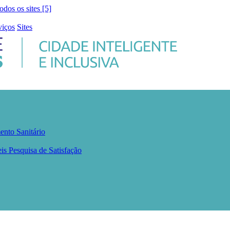
todos os sites [5]
viços
Sites
ento Sanitário
eis
Pesquisa de Satisfação