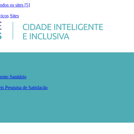
todos os sites [5]
viços
Sites
ento Sanitário
eis
Pesquisa de Satisfação