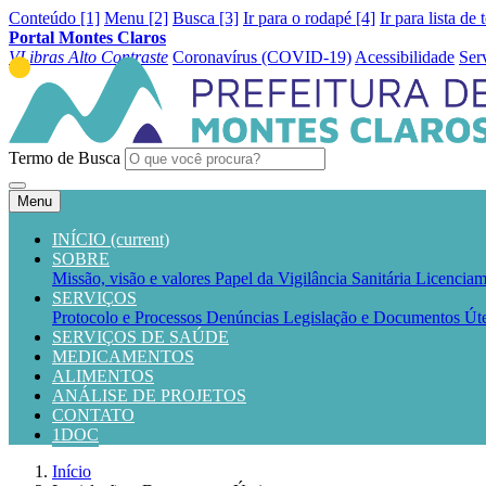
Conteúdo [1]
Menu [2]
Busca [3]
Ir para o rodapé [4]
Ir para lista de 
Portal Montes Claros
VLibras
Alto Contraste
Coronavírus (COVID-19)
Acessibilidade
Ser
Termo de Busca
Menu
INÍCIO
(current)
SOBRE
Missão, visão e valores
Papel da Vigilância Sanitária
Licenciam
SERVIÇOS
Protocolo e Processos
Denúncias
Legislação e Documentos Út
SERVIÇOS DE SAÚDE
MEDICAMENTOS
ALIMENTOS
ANÁLISE DE PROJETOS
CONTATO
1DOC
Início